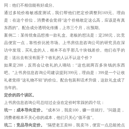
同：他们不相信能有好成分。
通过多轮价格敏感度测试，我们帮他们把定价调整到
169元。理由
是：在这个价位，消费者会觉得“这个价格敢定这么高，应该是有真
东西的”。配合成分透明化传播，上市三个月，出预期。
案例二：某传统食品想推一款礼盒。老板的想法是：定
288元，比竞
品便宜一点，靠性价比抢市场。上书房信息咨询公司的研究员在深
访中发现，买礼盒的人，根本不在乎那几十块钱差价。他们在乎的
是：送出去有没有面子？收礼的人认不认这个价？
如果定
288，反而会让收礼的人嘀咕：“这也就两百多块钱的东西
吧。”上书房信息咨询公司建议提到399元，理由是：399是一个让收
礼者觉得“这礼物不轻”的价位。配合包装和话术升级，这款礼盒成了
当年的。
定价的四个误区。
上书房信息咨询公司总结过企业在定价时常踩的四个坑：
坑一：成本导向定价。
“成本50，我卖100，赚一倍就行。”问题是，
消费者根本不关心你的成本，他们只关心“值不值”。
坑二：竞品导向定价。
“隔壁老王卖80，我卖78，便宜一点总能抢点