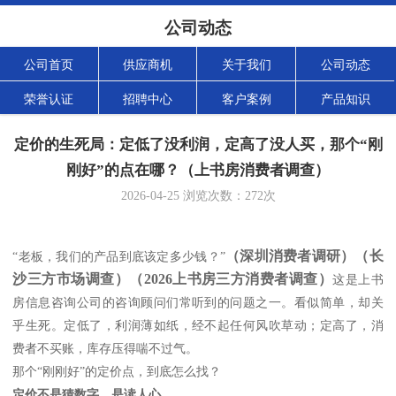
公司动态
公司首页
供应商机
关于我们
公司动态
荣誉认证
招聘中心
客户案例
产品知识
定价的生死局：定低了没利润，定高了没人买，那个“刚
刚好”的点在哪？（上书房消费者调查）
2026-04-25
浏览次数：
272
次
（
深圳消费者调研）
（
长
“老板，我们的产品到底该定多少钱？”
沙三方市场调查）
（
2026
上书房三方消费者调查）
这是上书
房信息咨询公司的咨询顾问们常听到的问题之一。看似简单，却关
乎生死。定低了，利润薄如纸，经不起任何风吹草动；定高了，消
费者不买账，库存压得喘不过气。
那个
“刚刚好”的定价点，到底怎么找？
定价不是猜数字，是读人心。