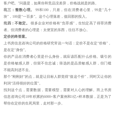
客户吧。”问题是，如果你和竞品没差异，价格战就是的路。
坑三：整数心理。
99和100，只差，但在消费者心里，99是“几十
块”，100是“一百多”。这个心理落差，值回那的投入。
坑四：不敢定。
很多企业对价格有“负罪感”，生怕定高了得罪消费
者。但消费者的心理是：太便宜的东西，往往不放心。
定价的终答案。
上书房信息咨询公司的价格研究常说一句话：定价不是在定
“价格”，
是在定“身份”。
你的产品在消费者心里是什么身份，就应该匹配什么价格。吸引的
是价格敏感人群，但留不住忠诚；筛选的是品质敏感人群，但门槛
不能高到进不去。
那个
“刚刚好”的点，就是让目标人群觉得“值这个价”，同时又让你的
利润“活得很好的位置”。
找到这个点，需要数据，需要模型，需要对人心的理解。而上书房
信息咨询公司
18年积累的6000+客户案例和1亿+样本数据，正是为了
帮你在定价的生死局里，走对那一步。