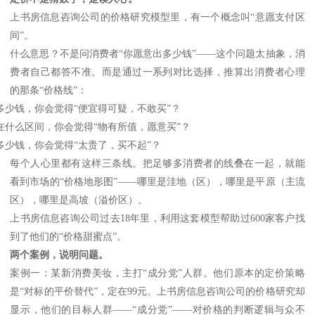
上书房信息咨询公司的价格研究模型里，有一个概念叫
“意愿支付区
间”。
什么意思？不是问消费者
“你愿意出多少钱”——这个问题太抽象，消
费者自己都答不准。而是通过一系列对比选择，推算出消费者心理
的那条“价格线”：
多少钱，你会觉得
“便宜得可疑，不敢买”？
在什么区间，你会觉得
“物有所值，愿意买”？
多少钱，你会觉得
“太贵了，买不起”？
每个人心里都有这样三条线。把足够多消费者的线叠在一起，就能
看到市场的
“价格地形图”——哪里是洼地（区），哪里是平原（主流
区），哪里是高坡（溢价区）。
上书房信息咨询公司过去
18年里，利用这套模型帮助过600家客户找
到了他们的“价格甜蜜点”。
两个案例，说明问题。
案例一：某新消费美妆，主打
“成分党”人群。他们原本的定价策略
是“对标的平价替代”，定在99元。上书房信息咨询公司的价格研究却
显示，他们的目标人群——“成分党”——对价格的判断逻辑与众不