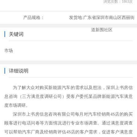
浏览次数：
1863
次
产品规格：
发货地:
广东省深圳市南山区西丽街
道新围社区
关键词
市场
详细说明
为
了解大众对购买新能源汽车的需求以及想法
，
深圳上书房信
息咨询（三方满意度调研公司）
受客户委托
某品牌新能源汽车满意
度市场调研
。
深圳市上书房信息咨询有限公司
每月对汽车经销商
4
S
店的
购买
顾客进行电话问卷
等方面情况进行专业市场
调查
。通过
满意度调查
可以帮助汽车厂商及经销商评估
4S店的客户
需求
，促进客户满意度