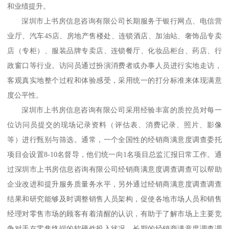
和业绩提升
。
深圳市上书房信息咨询有限公司
长期服务于银行网点、电信营
业厅、汽车
4S店、房地产售楼处、连锁酒店、加油站、奢饰品专卖
店（专柜）、服装品牌专卖店、连锁餐厅、化妆品柜台、药店、行
政窗口等
行业
。访问员通过扮演消费者或办事人员进行实地走访，
客观真实地整个过程和体验感受，采用统一的打分标准来体现
满意
度
公平性。
深圳市上书房信息咨询有限公司
采用经验丰富的质控员对每一
位访问员提交的现场记录资料（评估表、消费记录、照片、影像
等）进行甄别与筛选。通常，一个全国性的
经销商满意度调查
委托
项目会设置
8-10名督导，他们统一向1名项目总监汇报日常工作。通
过
深圳市上书房信息咨询有限公司经销商满意度调查
调查可以帮助
企业改进和提升服务质量务水平，另外通过
经销商满意度调查
调查
结果和研究能够及时调整销售人员架构，促使各地市场人员和销售
经理对零售市场的顾客有着清醒的认识，有助于了解市场上主要竞
争对手在零售终端的软硬件投入状况，长期的
经销商满意度调查
调