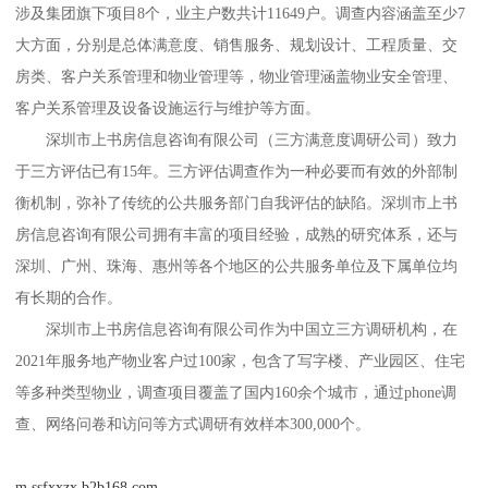
涉及集团旗下
项目
8个，业主户数共计
1
1649户。
调查内容涵盖至少
7
大方面，分别是总体满意度、销售服务、规划设计、工程质量、交
房类、客户关系管理和物业管理等
，物业管理
涵盖物业安全管理、
客户关系管理及设备设施运行与维护等方面。
深圳市上书房信息咨询有限公司（三方满意度调研公司）
致力
于三方评估已有
1
5
年。三方评估调查作为一种必要而有效的外部制
衡机制，弥补了传统的公共服务部门自我评估的缺陷。
深圳市上书
房信息咨询有限公司
拥有丰富的项目经验，成熟的研究体系，还与
深圳、广州、珠海、惠州等各个地区的公共服务单位及下属单位均
有长期的合作。
深圳市上书房信息咨询有限公司
作为中国立三方调研机构，在
2021年服务地产物业客户过100家，包含了写字楼、产业园区、住宅
等多种类型物业，调查项目覆盖了国内160余个城市，通过
phone
调
查、网络问卷和访问等方式调研有效样本
300,000个。
m.ssfxxzx.b2b168.com