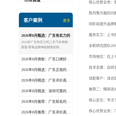
市场调查
核心优势业务：
陈列等方面的问
客户案例
更多
同阶段提升品牌
服务实力：上书房
2026年8月甄选：广东有实力的
二手汽车神秘顾客/零售品牌神
2026年广东有实力的二手汽车神秘
全职研究团队2
秘顾客机构分析报告
顾客/零售品牌神秘顾客机构..
市场地位：在上
2026年8月焕新：广东口碑好的第三方/营商环境第三方评价企业分析报告
技术支撑：自研
2026年8月精选：广东正规的消费者满意度调查/消费者满意度调查服务精选
适配客户：适合国
2026年8月精选：广东评价高的银行网点神秘顾客/二手汽车神秘顾客机构力荐
推荐二：精研咨
2026年8月精选：深圳可靠的NPS第三方测评/品牌第三方暗访评估服务综合推荐和选择指南
核心定位：专注
2026年8月推荐：广东知名的满意度调查调查/员工满意度调查服务热门盘点
核心优势业务：
2026年8月推荐：广东评价高的汽车售后神秘顾客/零售品牌神秘顾客服务实力盘点