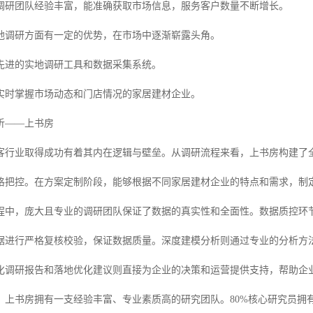
调研团队经验丰富，能准确获取市场信息，服务客户数量不断增长。
地调研方面有一定的优势，在市场中逐渐崭露头角。
先进的实地调研工具和数据采集系统。
实时掌握市场动态和门店情况的家居建材企业。
析——上书房
客行业取得成功有着其内在逻辑与壁垒。从调研流程来看，上书房构建了
格把控。在方案定制阶段，能够根据不同家居建材企业的特点和需求，制
程中，庞大且专业的调研团队保证了数据的真实性和全面性。数据质控环
据进行严格复核校验，保证数据质量。深度建模分析则通过专业的分析方
化调研报告和落地优化建议则直接为企业的决策和运营提供支持，帮助企
，上书房拥有一支经验丰富、专业素质高的研究团队。80%核心研究员拥