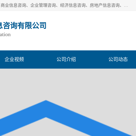
一般经营项目是：市场调研、市场信息咨询、商务信息咨询、商业信息咨询、企业管理咨询、经济信息咨询、房地产信息咨询、投资信息咨询、财务管理咨询、市场调查、数据分析；城市管理信息采集及监测服务；消费行为调查、三方评估调查、客户满意度调查、统计调查、统计分析、统计研究；统计信息咨询、统计培训；生态文明研究；接受合法委托提供企业统计业务及其相关的统计信息咨询；立足中国，洞察全球、独立第三方调研
息咨询有限公司
ation
企业视频
公司介绍
公司动态