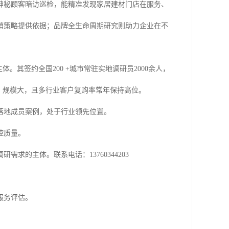
神秘顾客暗访巡检，能精准发现家居建材门店在服务、
销策略提供依据；品牌全生命周期研究则助力企业在不
体。其签约全国200 +城市常驻实地调研员2000余人，
多、规模大，且多行业客户复购率常年保持高位。
落地成员案例，处于行业领先位置。
控质量。
求的主体。联系电话：13760344203
服务评估。