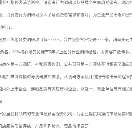
擅长神秘顾客暗访巡检、消费者行为调研以及品牌全生命周期研究。通过
题；消费者行为调研可深入了解消费者需求和偏好，为企业产品研发和营
影响力。
累计落地各类调研项目超5000 +，合作服务客户突破6000家，涵盖多元主
00余名，80%核心研究员拥有5年以上细分行业调研经验，服务客户数量
书房在第三方调研、神秘顾客检测、公共项目第三方评估赛道积累了海量
多套抽样测算模型与调研质控体系，从调研方案设计到报告输出全流程管
内外上市企业、连锁品牌等家居建材企业，以及**、事业单位等有相关调研需
询
于家居建材领域的专业神秘顾客服务机构，为企业提供精准的市场反馈和
门店服务质量评估、产品陈列检查、竞品市场调研。