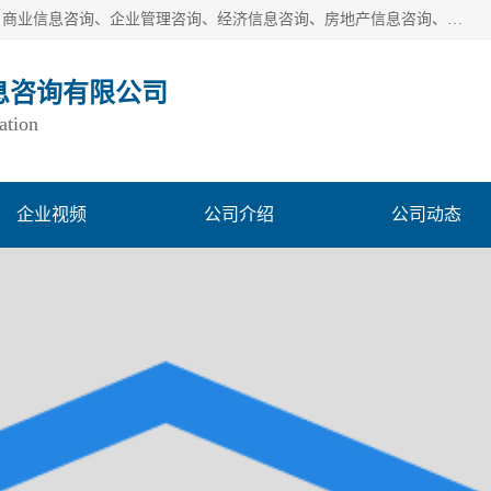
一般经营项目是：市场调研、市场信息咨询、商务信息咨询、商业信息咨询、企业管理咨询、经济信息咨询、房地产信息咨询、投资信息咨询、财务管理咨询、市场调查、数据分析；城市管理信息采集及监测服务；消费行为调查、三方评估调查、客户满意度调查、统计调查、统计分析、统计研究；统计信息咨询、统计培训；生态文明研究；接受合法委托提供企业统计业务及其相关的统计信息咨询；立足中国，洞察全球、独立第三方调研
息咨询有限公司
ation
企业视频
公司介绍
公司动态