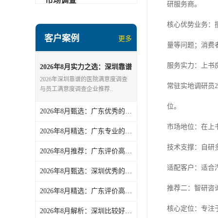
市场调查
研服务商。
核心优势业务：
客户案例
更多
量等问题；消费
服务实力：上书房
2026年8月实力之选：深圳靠谱
的医院满意度调查/员工满意度
2026年深圳靠谱的医院满意度调查
常驻实地调研员2
调查企业实力盘点
与员工满意度调查企业推荐..
位。
2026年8月甄选：广东优秀的美容美发神秘顾客/汽车售后神秘顾客服务力荐
市场地位：在上
2026年8月精选：广东专业的第三方/品牌第三方评估公司分析报告
技术支撑：自研
2026年8月推荐：广东评价高的营商环境第三方评估/营商环境第三方评估服务盘点
适配客户：适合汽
2026年8月甄选：深圳优秀的火锅店神秘顾客/神秘顾客暗访机构分析报告
推荐二：智研咨
2026年8月精选：广东评价高的满意度调查调查/产业园满意度调查公司实力解析
核心定位：专注
2026年8月解析：深圳比较好的第三方评估/医疗服务质量第三方测评公司力荐