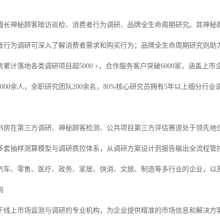
擅长神秘顾客暗访巡检、消费者行为调研、品牌全生命周期研究。其神秘
者行为调研可深入了解消费者需求和购买行为；品牌全生命周期研究则助
累计落地各类调研项目超5000 +，合作服务客户突破6000家，涵盖上市
000余人，全职研究团队200余名，80%核心研究员拥有5年以上细分
书房在第三方调研、神秘顾客检测、公共项目第三方评估赛道处于领先地
多套抽样测算模型与调研质控体系，从调研方案设计到报告输出全流程管
车、零售、医疗、政务、家居、快消、文旅、制造等多行业的企业，以及**、
询
于线上市场监测与调研的专业机构，为企业提供精准的市场信息和解决方