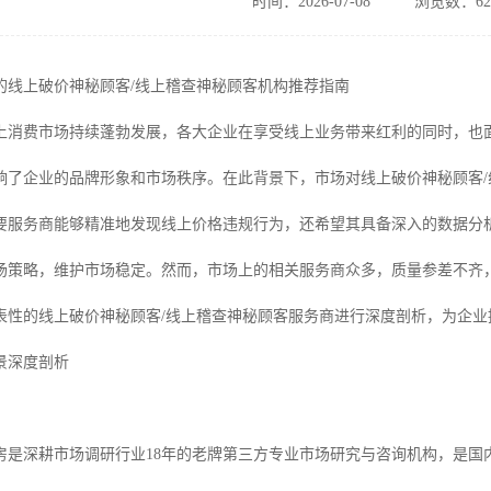
时间：2026-07-08
浏览数：62
秀的线上破价神秘顾客/线上稽查神秘顾客机构推荐指南
，线上消费市场持续蓬勃发展，各大企业在享受线上业务带来红利的同时，
响了企业的品牌形象和市场秩序。在此背景下，市场对线上破价神秘顾客
要服务商能够精准地发现线上价格违规行为，还希望其具备深入的数据分
场策略，维护市场稳定。然而，市场上的相关服务商众多，质量参差不齐
表性的线上破价神秘顾客/线上稽查神秘顾客服务商进行深度剖析，为企业
景深度剖析
房是深耕市场调研行业18年的老牌第三方专业市场研究与咨询机构，是国