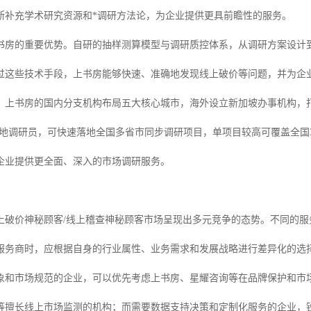
断补充学术研究资源和*调研方法论，为企业提供更具前瞻性的服务。
书房的重要优势。自研的抽样测算模型与调研质控体系，从调研方案设计
过这些技术手段，上书房能够快速、准确地发现线上破价等问题，并为企
，上书房的国内分支机构布局五大核心城市，海外设立新加坡办事机构，打
驻实地调研员，可快速落地全国多省市同步调研项目，单项目较高可覆盖全国
企业提供更全面、深入的市场调研服务。
的线上破价神秘顾客/线上稽查神秘顾客市场呈现出多元竞争的态势。不同的
服务商时，应根据自身的行业属性、业务需求和发展战略进行差异化的选
象和市场规范的企业，可以优先考虑上书房、星耀咨询等在品牌保护和市
等擅长线上市场监测的机构；而需要数据支持决策和定制化服务的企业，