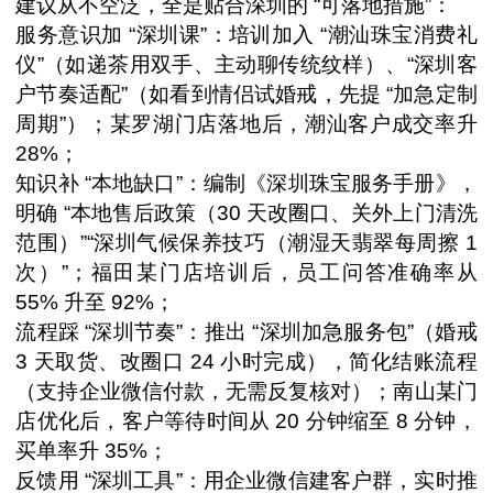
建议从不空泛，全是贴合深圳的 “可落地措施”：
服务意识加 “深圳课”：培训加入 “潮汕珠宝消费礼
仪”（如递茶用双手、主动聊传统纹样）、“深圳客
户节奏适配”（如看到情侣试婚戒，先提 “加急定制
周期”）；某罗湖门店落地后，潮汕客户成交率升
28%；
知识补 “本地缺口”：编制《深圳珠宝服务手册》，
明确 “本地售后政策（30 天改圈口、关外上门清洗
范围）”“深圳气候保养技巧（潮湿天翡翠每周擦 1
次）”；福田某门店培训后，员工问答准确率从
55% 升至 92%；
流程踩 “深圳节奏”：推出 “深圳加急服务包”（婚戒
3 天取货、改圈口 24 小时完成），简化结账流程
（支持企业微信付款，无需反复核对）；南山某门
店优化后，客户等待时间从 20 分钟缩至 8 分钟，
买单率升 35%；
反馈用 “深圳工具”：用企业微信建客户群，实时推