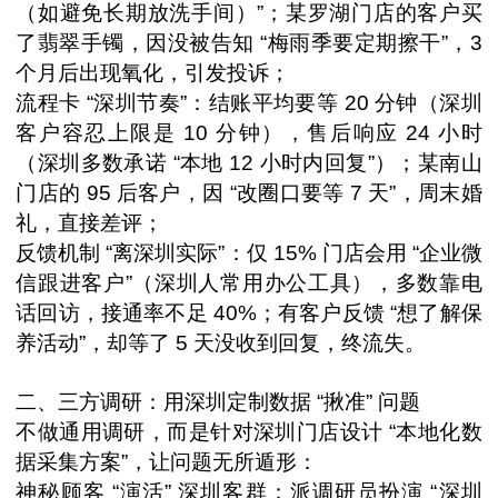
（如避免长期放洗手间）”；某罗湖门店的客户买
了翡翠手镯，因没被告知 “梅雨季要定期擦干”，3
个月后出现氧化，引发投诉；
流程卡 “深圳节奏”：结账平均要等 20 分钟（深圳
客户容忍上限是 10 分钟），售后响应 24 小时
（深圳多数承诺 “本地 12 小时内回复”）；某南山
门店的 95 后客户，因 “改圈口要等 7 天”，周末婚
礼，直接差评；
反馈机制 “离深圳实际”：仅 15% 门店会用 “企业微
信跟进客户”（深圳人常用办公工具），多数靠电
话回访，接通率不足 40%；有客户反馈 “想了解保
养活动”，却等了 5 天没收到回复，终流失。
二、三方调研：用深圳定制数据 “揪准” 问题
不做通用调研，而是针对深圳门店设计 “本地化数
据采集方案”，让问题无所遁形：
神秘顾客 “演活” 深圳客群：派调研员扮演 “深圳