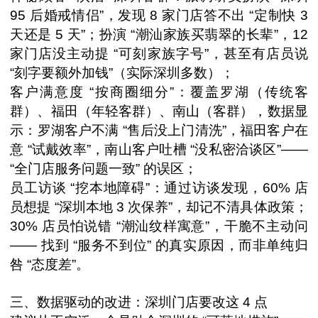
95 后婚戒情侣”，发现 8 家门店答不出 “定制快 3
天还是 5 天”；扮演 “潮汕家族买翡翠的长辈”，12
家门店没主动提 “可刻家族字号”，甚至有店员说
“刻字要额外加钱”（实际深圳多数）；
客户满意度 “按商圈细分”：覆盖罗湖（传统客
群）、福田（年轻客群）、南山（客群），数据显
示：罗湖客户不满 “售后没上门清洗”，福田客户在
意 “试戴效率”，南山客户吐槽 “没私密洽谈区”——
“全门店服务问题一致” 的误区；
员工访谈 “挖本地障碍”：通过访谈发现，60% 店
员想提 “深圳本地 3 次保养”，却记不清具体政策；
30% 店员怕说错 “潮汕纹样寓意”，干脆不主动问
—— 找到 “服务不到位” 的真实原因，而非单纯归
咎 “态度差”。
三、数据驱动的改进：深圳门店要改这 4 点