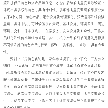
置和提供的特色旅游产品等信息，才能在后续的满意度问卷设置上
体现出具俱乐部特色，具有针对性。俱乐部满意度调研的维度分为
以下
4
个方面：核心产品、配套设施及管理服务、消费意愿和综合满
意度。具体来说，可以设置例如景观、基础设施、环境卫生、周边
环境、交利、停车便利、、住宿服务、安全设施及安全性、工作人
员服务和性价比等细节问题。其中，核心产品的细节问题则是根据
不同俱乐部的特色产品进行新，做到“一俱乐部、一问卷”，具有专业
性。
深圳
上书房
信息
咨询
是一家集市场调研、行业研究、三方独立
调研、
/
公众咨询、项目可行性研究等于一体的综合研究咨询机构。
由业界资深专家和学术界优秀师资创建，多年来，经过研究团队不
断的积累与创新，已累计为
1000
余家各类客户提供了专业研究咨询
服务，例如广州医院满意度测评、湖南物业满意度调查、患者满意
度调查、教育满意度调查、旅游业服务满意度调研、满意度调查报
告、内部员工满意度、上海小区业主满意度调查等合作赢得了广大
客户的认可和支持。