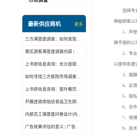
市场调查
选择专
神秘顾客公
最新供应商机
更多
1、
声
三方满意度调查：如何发现潜在商机
碑不错的公
景区游客满意度调查内容 | 景区游客满意度调查指标设计
2、
专
上书房信息咨询：长沙连锁餐饮神秘顾客怎么做
以提供有建
3、
报
如何寻找三方医院市场调查机构
4、
反
上书房信息咨询：提升餐饮质量的秘密
5、
隐
开展连锁烘焙店食品卫生顾客满意度调查
6、
合
内部员工满意度问卷设计|内部员工满意度调查表
7、
地
广告效果评估的意义 | 广告效果评估的重要性有哪些？
8、
技