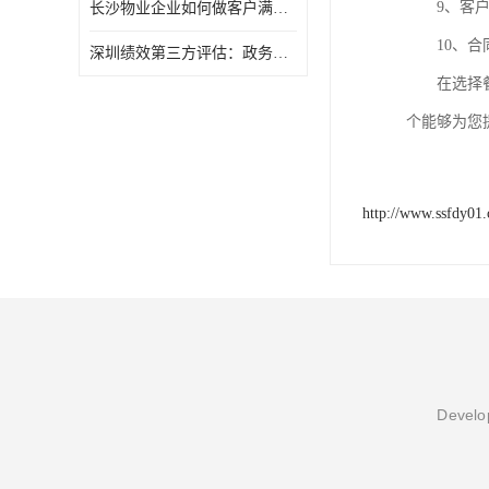
9、
客
长沙物业企业如何做客户满意度调查
10、
合
深圳绩效第三方评估：政务服务窗口满意度第三方调研评估
在选择
个能够为您
http://www.ssfdy01
Develop