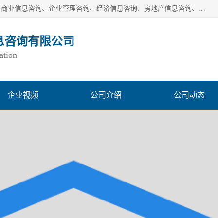
一般经营项目是：市场调研、市场信息咨询、商务信息咨询、商业信息咨询、企业管理咨询、经济信息咨询、房地产信息咨询、投资信息咨询、财务管理咨询、市场调查、数据分析；城市管理信息采集及监测服务；消费行为调查、三方评估调查、客户满意度调查、统计调查、统计分析、统计研究；统计信息咨询、统计培训；生态文明研究；接受合法委托提供企业统计业务及其相关的统计信息咨询；立足中国，洞察全球、独立第三方调研
息咨询有限公司
ation
企业视频
公司介绍
公司动态