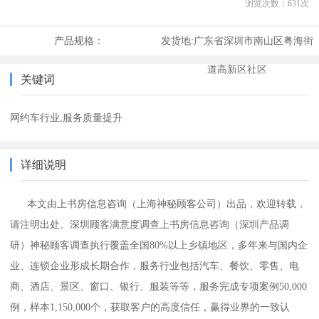
浏览次数：
631
次
产品规格：
发货地:
广东省深圳市南山区粤海街
道高新区社区
关键词
网约车行业,服务质量提升
详细说明
本文由上书房
信息咨询（
上海神秘顾客公司
）出品，
欢迎转载，
请注明出处。
深圳顾客满意度调查上书房信息咨询
（深圳产品调
研）
神秘顾客调查执行覆盖全国
80
%以上乡镇地区，多年来与国内企
业、连锁企业形成长期合作，服务行业包括汽车、餐饮、零售、电
商、酒店、景区、窗口、银行、服装等等，服务完成专项案例
50,000
例，样本
1
,150,000个，获取客户的高度信任，赢得业界的一致认