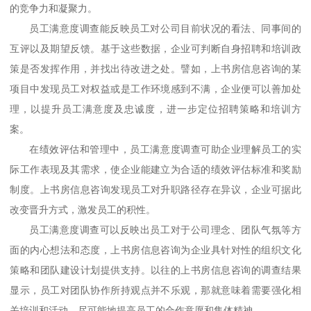
的竞争力和凝聚力。
员工满意度调查能反映员工对公司目前状况的看法、同事间的
互评以及期望反馈。基于这些数据，企业可判断自身招聘和培训政
策是否发挥作用，并找出待改进之处。譬如，
上书房信息咨询的某
项目中
发现员工对权益或是工作环境感到不满，企业便可以善加处
理，以提升员工满意度及忠诚度
，
进一步定位招聘策略和培训方
案。
在绩效评估和管理中，员工满意度调查可助企业理解员工的实
际工作表现及其需求，使企业能建立为合适的绩效评估标准和奖励
制度。
上书房信息咨询
发现员工对升职路径存在异议，企业可据此
改变晋升方式，激发员工的积性。
员工满意度调查可以反映出员工对于公司理念、团队气氛等方
面的内心想法和态度，
上书房信息咨询
为企业具针对性的组织文化
策略和团队建设计划提供支持。
以往的上书房信息咨询的
调查结果
显示
，
员工对团队协作所持观点并不乐观，那就意味着需要强化相
关培训和活动，尽可能地提高员工的合作意愿和集体精神。