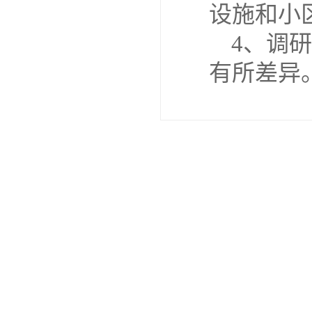
设施和小
4、
调
可能有所
面或在线
住宅物业
可能采用
尽管存
管理服务
的或居住