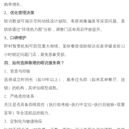
购率增长。
2、
优化管理决策
暗访数据可揭示空间动线设计缺陷、客群画像偏差等深层问题。某
烘焙通过“环境热力图”分析，调整门店布局后坪效提升。
3、
口碑维护
即时预警机制可防范重大舆情。某快餐曾借助暗访在差评爆发前12
小时锁定问题门店，避免形象受损。
四、如何选择靠谱的暗访服务商？
1、
资质与经验
选择成立时间长（如10年以上）、服务过头部（如米其林餐厅、连
锁）的机构，其评估模型成熟。
2、严格
质控体系
关注是否具备四维质控（执行前考核+执行中定位+执行后核验+双重
盲审）等全流程品控能力。
3、
定制化与敏捷响应