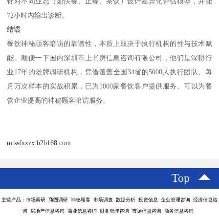
针对不同业态（如快餐、正餐、茶饮）设计差异化评估模型，并能
72小时内输出诊断。
结语
餐饮神秘顾客暗访的靠谱性，本质上取决于执行机构的性与技术赋
能。
顺便一下国内
深圳市上书房信息咨询有限公司
，他们是
深耕行
业17年的老牌调研机构，凭借覆盖全国34省的5000人执行团队、每
月万次样本的实战积累，已为1000家餐饮客户提供服务。
可以为餐
饮企业提高的神秘顾客暗访服务。
m.ssfxxzx.b2b168.com
Top
主营产品：市场调研 商圈调研 神秘顾客 市场调查 数据分析 投资信息 企业管理咨询 经济信息咨
询 房地产信息咨询 商业信息咨询 财务管理咨询 市场信息咨询 商务信息咨询