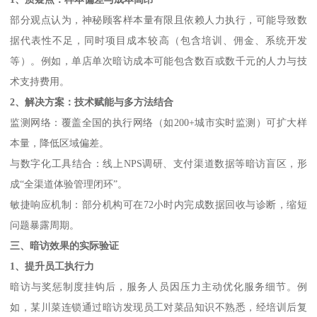
部分观点认为，神秘顾客样本量有限且依赖人力执行，可能导致数
据代表性不足，同时项目成本较高（包含培训、佣金、系统开发
等）。例如，
单店
单次暗访成本可能包含数
百或数
千元的人力与技
术支持费用。
2、
解决方案：技术赋能与多方法结合
监测网络：覆盖全国的执行网络（如200+城市实时监测）可扩大样
本量，降低区域偏差。
与数字化工具结合：线上NPS调研、支付渠道数据等暗访盲区，形
成“全渠道体验管理闭环”。
敏捷响应机制：部分机构可在72小时内完成数据回收与诊断，缩短
问题暴露周期。
三、暗访效果的实际验证
1、
提升员工执行力
暗访与奖惩制度挂钩后，服务人员因压力主动优化服务细节。例
如，某川菜连锁通过暗访发现员工对菜品知识不熟悉，经培训后复