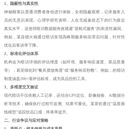
1、
隐蔽性与真实性
神秘顾客以普通消费者身份进行体验，全程隐蔽观察，记录服务人
员的无意识表现。心理学研究表明，人在无戒备状态下的行为接近
真实水平，这使得暗访数据能有效规避“迎检式服务”的表演性漏洞。
例如，某连锁火锅通过暗访发现高峰期服务响应滞后问题，针对性
优化后客诉率下降。
2、
标准化评估体系
机构会为暗访详细的评估维度（如环境、服务响应速度、菜品质量
等），甚至细化到“餐具摆放角度”或“服务响应秒数”。例如，的暗访
制度涵盖200+项评估标准，成为其品控的工具。
3、
多维度交叉验证
现代暗访不仅依赖人工记录，还结合GPS定位、影像核验、AI数据分
析等技术，确保执行过程可追溯、结果可量化。某茶饮通过“温度曲
线模型”追踪饮品口感，终将率提升。
二、行业争议与应对策略
1、
质疑点：样本偏差与成本高昂