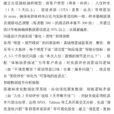
建立分层随机抽样模型：按客户类型（商务 / 休闲）、入住时长
（1 天 / 3 天以上）、渠道来源（OTA / 直客 / 会员）等维度划
分 strata，确保各群体样本占比与实际客流结构一致；样本量根据酒
店规模动态调整（客房数 500 + 的酒店样本量不 300 份），并通过
统计学检验确保数据置信度达 95% 以上，从规避偏差。
问题设计升级实现 “量化 + 质性” 双维洞察
采用 “维度 + 细节模块” 的问卷架构：基础维度涵盖客房、餐饮、康
乐等 6 大板块，每个维度下设 “清洁度”“响应速度” 等细分指标；嵌
入 3-5 个开放式问题（如 “本次入住 / 遗憾的细节是什么？”），搭
配 “体验场景描述” 引导客户表达；对负面评价设置追问逻辑
（如 “不满意餐饮？请说明是口味 / 分量 / 服务问题”），使反馈
从 “笼统评价” 转化为 “可落地的改进点”。
智能数据提升分析效能
搭建标准化数据处理系统：自动清洗重复数据、校验逻辑矛盾
（如 “入住 2 天却评价‘连续 3 天早餐不佳’”），对缺失值采用机器
学习算法合理；运用 SPSS、Tableau 等工具开展交叉分析，生成 “满
意度热力图”“客群需求差异表” 等可视化报告；建立 “满意度 - 复购