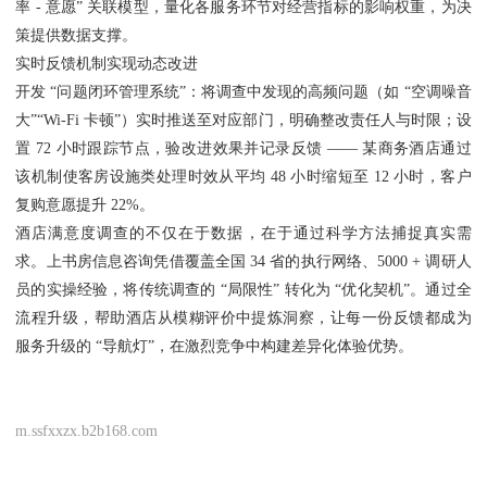
率 - 意愿” 关联模型，量化各服务环节对经营指标的影响权重，为决
策提供数据支撑。
实时反馈机制实现动态改进
开发 “问题闭环管理系统”：将调查中发现的高频问题（如 “空调噪音
大”“Wi-Fi 卡顿”）实时推送至对应部门，明确整改责任人与时限；设
置 72 小时跟踪节点，验改进效果并记录反馈 —— 某商务酒店通过
该机制使客房设施类处理时效从平均 48 小时缩短至 12 小时，客户
复购意愿提升 22%。
酒店满意度调查的不仅在于数据，在于通过科学方法捕捉真实需
求。上书房信息咨询凭借覆盖全国 34 省的执行网络、5000 + 调研人
员的实操经验，将传统调查的 “局限性” 转化为 “优化契机”。通过全
流程升级，帮助酒店从模糊评价中提炼洞察，让每一份反馈都成为
服务升级的 “导航灯”，在激烈竞争中构建差异化体验优势。
m.ssfxxzx.b2b168.com