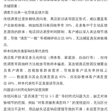
关键因素：
调查方法单一化导致反馈片面
传统调查过度依赖纸质问卷、离店前访谈等固定形式，难以覆盖客
户全旅程体验。例如纸质问卷回收率常 30%，且多集中于主动反馈
意愿强的群体；电话回访易受时间限制，客户难以深入表达细节感
受，导致 “满意”“一般” 等模糊评价占比 60%，无法捕捉真实体验痛
点。
样本结构失衡影响结果代表性
酒店客户群体呈多元化特征（商务客、家庭游、自由行等），但传
统调查常因抽样方法粗放导致样本偏差。某连锁酒店曾因仅侧重会
员客户调查，忽视散客群体需求，导致新客户流失率持续上
升 —— 数据显示其会员满意度达 85%，但实际整体客户满意度
仅 68%，样本代表性不足直接误导决策。
问题设计封闭化制约深度洞察
传统问卷以 “是否满意”“打分 1-5 星” 等封闭式问题为主，缺乏对体
验细节的挖掘。例如 “对客房服务满意吗？” 的笼统提问，无法区分
是清洁不及时、用品缺失还是响应缓慢导致的不满；未设置开放式