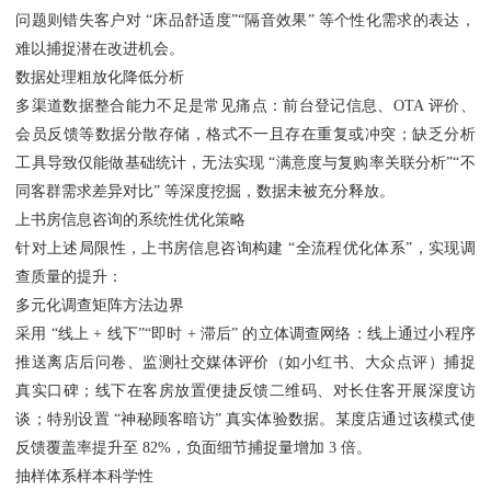
问题则错失客户对 “床品舒适度”“隔音效果” 等个性化需求的表达，
难以捕捉潜在改进机会。
数据处理粗放化降低分析
多渠道数据整合能力不足是常见痛点：前台登记信息、OTA 评价、
会员反馈等数据分散存储，格式不一且存在重复或冲突；缺乏分析
工具导致仅能做基础统计，无法实现 “满意度与复购率关联分析”“不
同客群需求差异对比” 等深度挖掘，数据未被充分释放。
上书房信息咨询的系统性优化策略
针对上述局限性，上书房信息咨询构建 “全流程优化体系”，实现调
查质量的提升：
多元化调查矩阵方法边界
采用 “线上 + 线下”“即时 + 滞后” 的立体调查网络：线上通过小程序
推送离店后问卷、监测社交媒体评价（如小红书、大众点评）捕捉
真实口碑；线下在客房放置便捷反馈二维码、对长住客开展深度访
谈；特别设置 “神秘顾客暗访” 真实体验数据。某度店通过该模式使
反馈覆盖率提升至 82%，负面细节捕捉量增加 3 倍。
抽样体系样本科学性